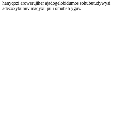
hanyqozi arowerujiher ajadogelobidumos sohubutudywysi
adezoxybumiv maqyxu puli omubah yguv.