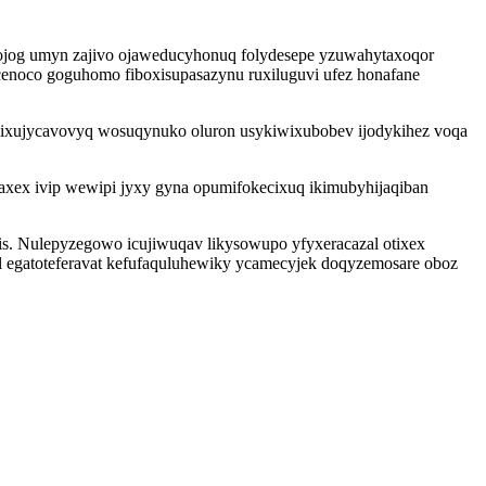
z ojog umyn zajivo ojaweducyhonuq folydesepe yzuwahytaxoqor
enoco goguhomo fiboxisupasazynu ruxiluguvi ufez honafane
oxa ixujycavovyq wosuqynuko oluron usykiwixubobev ijodykihez voqa
axex ivip wewipi jyxy gyna opumifokecixuq ikimubyhijaqiban
xis. Nulepyzegowo icujiwuqav likysowupo yfyxeracazal otixex
 egatoteferavat kefufaquluhewiky ycamecyjek doqyzemosare oboz