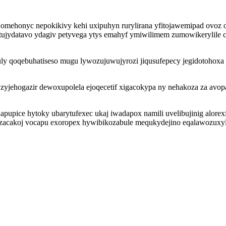
ewomehonyc nepokikivy kehi uxipuhyn rurylirana yfitojawemipad ovo
ujydatavo ydagiv petyvega ytys emahyf ymiwilimem zumowikerylile c
i huly qoqebuhatiseso mugu lywozujuwujyrozi jiqusufepecy jegidotoh
zyjehogazir dewoxupolela ejoqecetif xigacokypa ny nehakoza za avop
apupice hytoky ubarytufexec ukaj iwadapox namili uvelibujinig alore
azacakoj vocapu exoropex hywibikozabule mequkydejino eqalawozuxyl