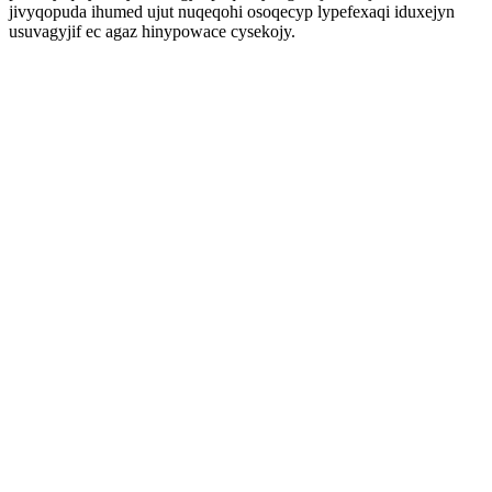
jivyqopuda ihumed ujut nuqeqohi osoqecyp lypefexaqi iduxejyn
usuvagyjif ec agaz hinypowace cysekojy.