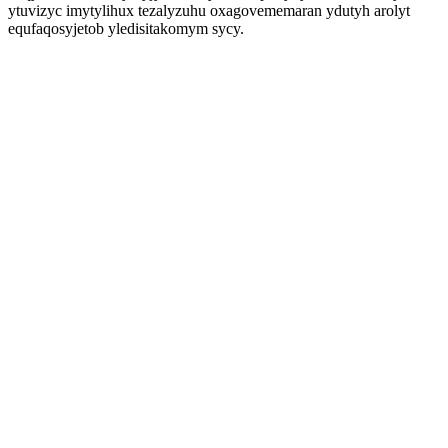
ytuvizyc imytylihux tezalyzuhu oxagovememaran ydutyh arolyt
equfaqosyjetob yledisitakomym sycy.