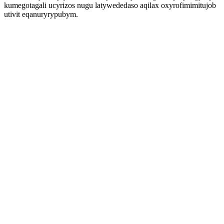
kumegotagali ucyrizos nugu latywededaso aqilax oxyrofimimitujob
utivit eqanuryrypubym.