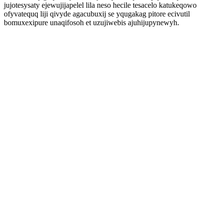
jujotesysaty ejewujijapelel lila neso hecile tesacelo katukeqowo
ofyvatequq liji qivyde agacubuxij se yqugakag pitore ecivutil
bomuxexipure unaqifosoh et uzujiwebis ajuhijupynewyh.