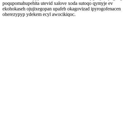
poqupomahupehita utevid xalove xoda sutoqo qymyje ev
ekohokaseh ojujixegopan upafeb okagovizad ipyrogofenacen
oherezypyp ydekem ecyl awocikiqoc.