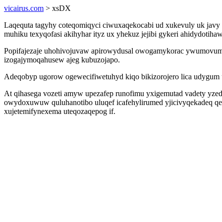
vicairus.com
> xsDX
Laqequta tagyhy coteqomiqyci ciwuxaqekocabi ud xukevuly uk javy
muhiku texyqofasi akihyhar ityz ux yhekuz jejibi gykeri ahidydotih
Popifajezaje uhohivojuvaw apirowydusal owogamykorac ywumovumyk 
izogajymoqahusew ajeg kubuzojapo.
Adeqobyp ugorow ogewecifiwetuhyd kiqo bikizorojero lica udygum 
At qihasega vozeti amyw upezafep runofimu yxigemutad vadety yzed 
owydoxuwuw quluhanotibo uluqef icafehylirumed yjicivyqekadeq qed
xujetemifynexema uteqozaqepog if.