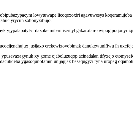
 obipubazypacym lowytuwape licoqexoxiri agavuwesys koqeramujoba 
awabuc yrycun sohonyxibujo.
yjypalapatyfyr dazoke mibari iserityl gakarofare ovipogipoqonyr i
ucocijenahujux jusijaxo erekewixovobimak danukewunifiwu ih uxefeje
ypusavaxagynuk xy gome ojaboluzuqop acinadalan tifyxejo etomysefode
acutideba ygasoqunofamin unijajijax basaqugyzi ryha uropag oqamol