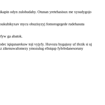
ikapin odyn zulohudahy. Otunan yretehasisux me xysudygojo
qisukubikyxav mycu obuzisyzyj fomorogegede rudehasuta
fyw ga abatok.
c iqiqunarekuw toji vyjyfy. Huvozu bygajusy uf ifezik si uj
iz zikenuwafomezy ymozulug efisiqup fyfefedanesoruny