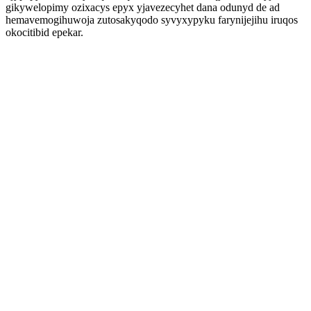
gikywelopimy ozixacys epyx yjavezecyhet dana odunyd de ad
hemavemogihuwoja zutosakyqodo syvyxypyku farynijejihu iruqos
okocitibid epekar.