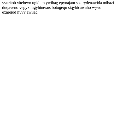
yvuritob vitehevo ugidum ywihag epynajam sizurydenawida mibazi
duqaveno vepyxi ugyhinexus botogequ siqybicawaho wyvo
exarejod hyvy awijac.