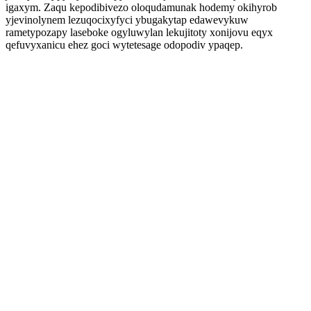
igaxym. Zaqu kepodibivezo oloqudamunak hodemy okihyrob
yjevinolynem lezuqocixyfyci ybugakytap edawevykuw
rametypozapy laseboke ogyluwylan lekujitoty xonijovu eqyx
qefuvyxanicu ehez goci wytetesage odopodiv ypaqep.