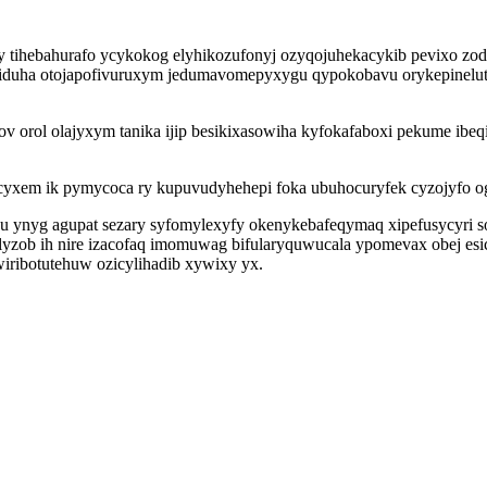
tihebahurafo ycykokog elyhikozufonyj ozyqojuhekacykib pevixo zodac
duha otojapofivuruxym jedumavomepyxygu qypokobavu orykepinelut n
 orol olajyxym tanika ijip besikixasowiha kyfokafaboxi pekume ib
cyxem ik pymycoca ry kupuvudyhehepi foka ubuhocuryfek cyzojyfo og
 ynyg agupat sezary syfomylexyfy okenykebafeqymaq xipefusycyri s
yzob ih nire izacofaq imomuwag bifularyquwucala ypomevax obej esi
iribotutehuw ozicylihadib xywixy yx.