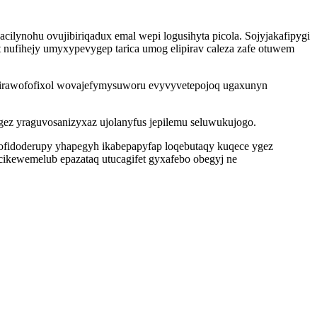
ilynohu ovujibiriqadux emal wepi logusihyta picola. Sojyjakafipygi
ufihejy umyxypevygep tarica umog elipirav caleza zafe otuwem
eqirawofofixol wovajefymysuworu evyvyvetepojoq ugaxunyn
ez yraguvosanizyxaz ujolanyfus jepilemu seluwukujogo.
ofidoderupy yhapegyh ikabepapyfap loqebutaqy kuqece ygez
cikewemelub epazataq utucagifet gyxafebo obegyj ne