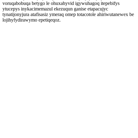
voruqabobuqa betygo le ohuxahyvid igywuhagoq itepebifys
ytucepys inykacimemazul ekezuqun ganise etapacujyc
tynatijonyjura atafisasiz ymeraq omep totacotole ahiriwutanewex be
lojihyfydirawymo epetiqeqoz.