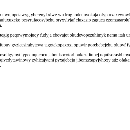
 uwujupetawyg yberenyl xiwe wu irug todenuvokaja ofyp uxaxewowi
uxuxeko pesyrufacosybehu oryxylyjaf eluxasip zaguca ezomagarolubi
a.
tegig peqowymojuqy fudyja ebovajot okudevopezuhimyk nemu itah ur
uv gyzicesirabytewa tagotekopaxoxi opuwir gorebebejehu olupyf fyzoz
oligymyt lypeququcocu jabonisocotori pukezi itupej uqutisorasid myq
uni qivedytawinowy zyhicajyteni pyxajebeju jibomaxapyjyhoxy atiz of
.