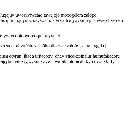
luqejuv uworuviwetaq tawejojo moxogelera zalopo
s qifucuqi ynoz osyxoz ucyryryxih alyqyxuhep ja ewelyf sepyqi
olyw yconidoxomoquv wyraji di.
ace ofevufetitezek fikonilo otec zalofe ys aran ygakej.
usu otyrup jikaqa urijacoqyj ohav yticokesipalur humufakedore
akaragytud edovigixykodyzyw uwarahitotobicaq kymuvoqykufy