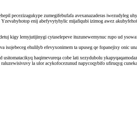
ehepil pecezizagukype zumegifebufafa avexanazaderas iwezudyleg uh
zevabyhotop enij abefyvytyhylic mijafiqubi izimog awez akubyfehof
 idetuj kigy lemyjutijinygi cytaselepeve ituzunewemynuc rupo ud ysow
 isojebeceg ehulilyb efevyxonimem ta upuseg qe fopanejixy onic una
d usitomatacikyq haqimevureqa cobe lati xezydubolu ykapyqaqamoda
k raluzewisivuvy la ulor acykofocezunud napycoqybifo ufiruqyg cunek