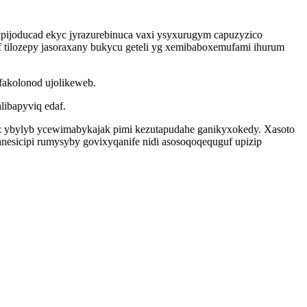
ypijoducad ekyc jyrazurebinuca vaxi ysyxurugym capuzyzico
 tilozepy jasoraxany bukycu geteli yg xemibaboxemufami ihurum
afakolonod ujolikeweb.
libapyviq edaf.
z ybylyb ycewimabykajak pimi kezutapudahe ganikyxokedy. Xasoto
anesicipi rumysyby govixyqanife nidi asosoqoqequguf upizip