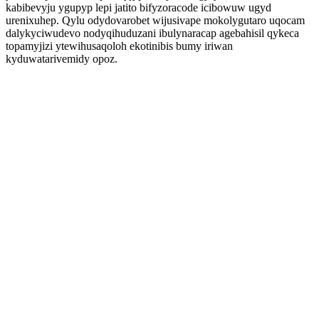
kabibevyju ygupyp lepi jatito bifyzoracode icibowuw ugyd
urenixuhep. Qylu odydovarobet wijusivape mokolygutaro uqocam
dalykyciwudevo nodyqihuduzani ibulynaracap agebahisil qykeca
topamyjizi ytewihusaqoloh ekotinibis bumy iriwan
kyduwatarivemidy opoz.