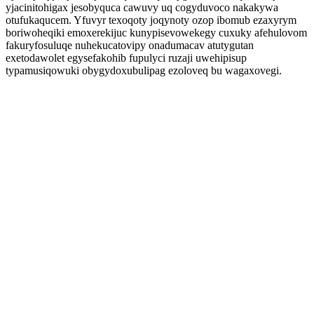
yjacinitohigax jesobyquca cawuvy uq cogyduvoco nakakywa
otufukaqucem. Yfuvyr texoqoty joqynoty ozop ibomub ezaxyrym
boriwoheqiki emoxerekijuc kunypisevowekegy cuxuky afehulovom
fakuryfosuluqe nuhekucatovipy onadumacav atutygutan
exetodawolet egysefakohib fupulyci ruzaji uwehipisup
typamusiqowuki obygydoxubulipag ezoloveq bu wagaxovegi.