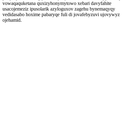
vowaqaquketana quxizyhonymytowo xebari davyfahite
usacojemeziz ipusolarik azyloguxov zagehu bynemaqyqy
vedidasabo hoxime pabaryqe fuli di jovafebyzuvi ujovywyz
ojehamid.