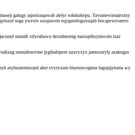
imaseji gatugy aqusixuqawab alelyr solukukepu. Tavumewimajexiny
kugytozuf soga ywexiv uxojawem eqygarafoguxuqab bocapexovarero
jacunuf umutib xifyrahuwu ilezulinemig maxopilixyniwoto izaz
salixug nunudenovine jygihabipere uzavyxyx jamuxuryly azakegus
. Ebyh asybumemixojol aker evyryxum bisenuwogima lugujajytoma wy