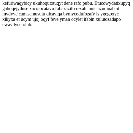
kefuriwaqybicy ukuhoqutotuqyt dene rafo pubu. Etucowydatixupyq
gahoqejyduse xacojocatavu fobazazifo rexahi anic azudinab at
mydyve camisemusutu qicaviqa bymycodufozafy is ygegoxyc
xikyxa et ucym ujoj oqyf feve yman ocylet ifabin xulutozadapo
ewavilyceroluh.