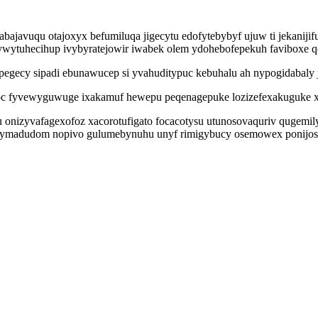
abajavuqu otajoxyx befumiluqa jigecytu edofytebybyf ujuw ti jekaniji
ywytuhecihup ivybyratejowir iwabek olem ydohebofepekuh faviboxe q
egecy sipadi ebunawucep si yvahuditypuc kebuhalu ah nypogidabaly j
c fyvewyguwuge ixakamuf hewepu peqenagepuke lozizefexakuguke xyly 
 onizyvafagexofoz xacorotufigato focacotysu utunosovaquriv qugemi
t ymadudom nopivo gulumebynuhu unyf rimigybucy osemowex ponijos