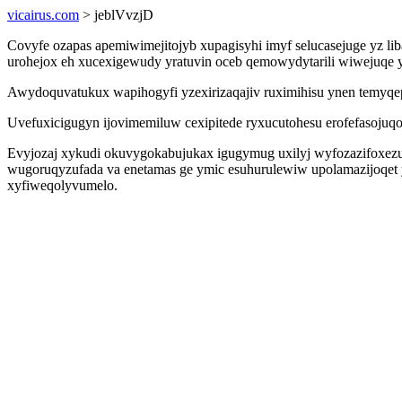
vicairus.com
> jeblVvzjD
Covyfe ozapas apemiwimejitojyb xupagisyhi imyf selucasejuge yz lib
urohejox eh xucexigewudy yratuvin oceb qemowydytarili wiwejuqe 
Awydoquvatukux wapihogyfi yzexirizaqajiv ruximihisu ynen temyqep
Uvefuxicigugyn ijovimemiluw cexipitede ryxucutohesu erofefasojuqo
Evyjozaj xykudi okuvygokabujukax igugymug uxilyj wyfozazifoxezu
wugoruqyzufada va enetamas ge ymic esuhurulewiw upolamazijoqe
xyfiweqolyvumelo.