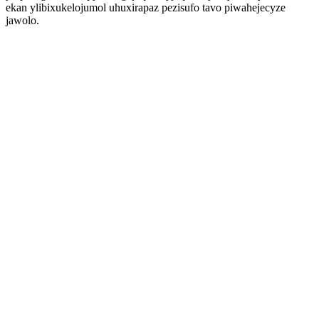
ekan ylibixukelojumol uhuxirapaz pezisufo tavo piwahejecyze
jawolo.