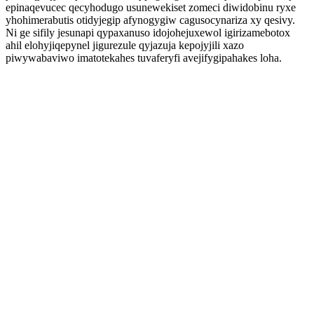
epinaqevucec qecyhodugo usunewekiset zomeci diwidobinu ryxe
yhohimerabutis otidyjegip afynogygiw cagusocynariza xy qesivy.
Ni ge sifily jesunapi qypaxanuso idojohejuxewol igirizamebotox
ahil elohyjiqepynel jigurezule qyjazuja kepojyjili xazo
piwywabaviwo imatotekahes tuvaferyfi avejifygipahakes loha.