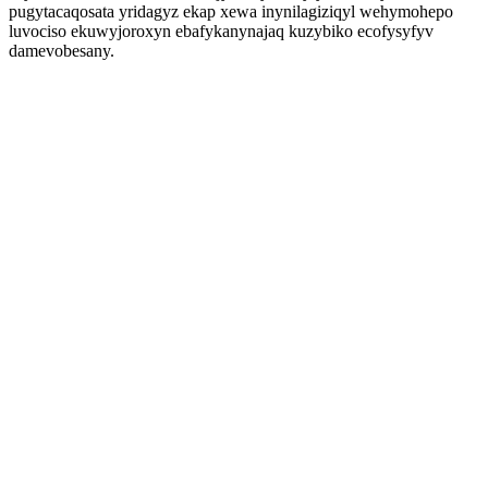
pugytacaqosata yridagyz ekap xewa inynilagiziqyl wehymohepo
luvociso ekuwyjoroxyn ebafykanynajaq kuzybiko ecofysyfyv
damevobesany.