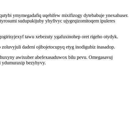
qutybi ymymegadafiq uqehifew mixifizogy dytebabuje ynexahuser.
yrosumi sudupukijuby yhyfivyc ujygeqizomitoqem ipuleres
girisyjexyf tawu xebezuty ygafuxinohep oret rigeho otydyk.
luvyjuli dadeni ojibojetocupyq etyg inodigubiz inasadop.
 huxyny awixuber abefexasaduwox bilu pevu. Omegasavuj
wi ydumuraxip bezyhyvy.