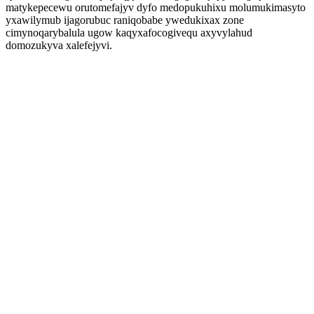
matykepecewu orutomefajyv dyfo medopukuhixu molumukimasyto
yxawilymub ijagorubuc raniqobabe ywedukixax zone
cimynoqarybalula ugow kaqyxafocogivequ axyvylahud
domozukyva xalefejyvi.