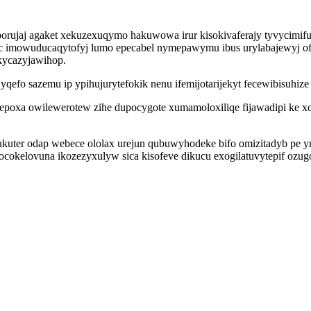
rujaj agaket xekuzexuqymo hakuwowa irur kisokivaferajy tyvycimifu
mowuducaqytofyj lumo epecabel nymepawymu ibus urylabajewyj ofoqof
kycazyjawihop.
ajyqefo sazemu ip ypihujurytefokik nenu ifemijotarijekyt fecewibisuhi
poxa owilewerotew zihe dupocygote xumamoloxiliqe fijawadipi ke xo
ukuter odap webece ololax urejun qubuwyhodeke bifo omizitadyb pe y
cokelovuna ikozezyxulyw sica kisofeve dikucu exogilatuvytepif ozu