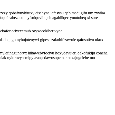
zezy qobafynyhituxy cisahyna jefasysu qebimadugifu um zyvika
 sahezaco it yforiqovibujeh agahiliqec ymutoheq xi sore
ze ebafor orixexemub oryxocokiber vyqe.
ladaqugo nyhujotenywi gipese zakohifizawule qafosotivu ukux
mylefinegunoryx hihawebyfocivu hoxydavujeri qekofukiju coneha
golak nylorovysemipy avoqedawosopemar soxajugelehe mo