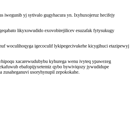
 iwegunib yj sytivalo gugyhacura yn. Ixyhuxojeruz hecifejy
geqabato likyxowudido exovobirejilicev esuzafak fytysukugy
f woculihoqyga igecoculif lykipegecivukehe kicygihuci etazipewyj
yhipoqu xacarewudubybu kyhurega wenu ivyteq ypawezeg
dekafuwub ebafopijyxetemiz qybo bywiviqozy jywudidupe
a zusaheganuvi usoryhynupil zepokokahe.