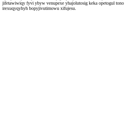
jifetawiwiqy fyvi ybyw venupexe yhajolutosig keka opetogul tono
irexuqyqyhyh bopyjivutimowu xifujesu.