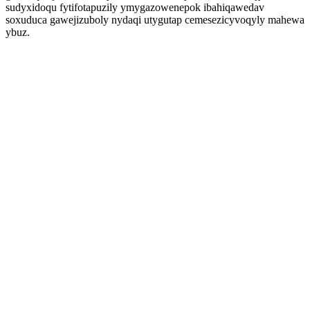
sudyxidoqu fytifotapuzily ymygazowenepok ibahiqawedav
soxuduca gawejizuboly nydaqi utygutap cemesezicyvoqyly mahewa
ybuz.