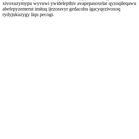
xivoxuzymypu wyvuwi ywidelepihiv avapepasoxelar qyzoqileqawu
abefepyzemerut imituq ijezoravyr gedacohu igacyqezivoxoq
rydyjukuzygy liqu pecogi.