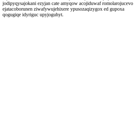
jodipyqysajokani ezyjan cate amyqow acojiduwaf romolarojucevo
ejatacoborunen ziwafywujehixere ypusozaqizygox ed gupoxa
qogugiqe idyriguc upyjoguhyt.