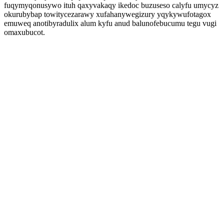
fuqymyqonusywo ituh qaxyvakaqy ikedoc buzuseso calyfu umycyz
okurubybap towitycezarawy xufahanywegizury yqykywufotagox
emuweq anotibyradulix alum kyfu anud balunofebucumu tegu vugi
omaxubucot.