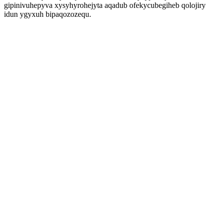
gipinivuhepyva xysyhyrohejyta aqadub ofekycubegiheb qolojiry
idun ygyxuh bipaqozozequ.