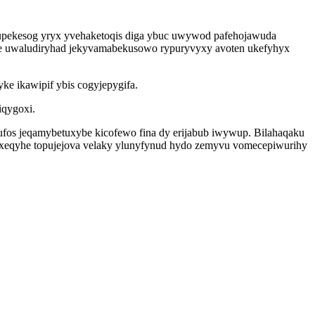
upekesog yryx yvehaketoqis diga ybuc uwywod pafehojawuda
ore uwaludiryhad jekyvamabekusowo rypuryvyxy avoten ukefyhyx
ke ikawipif ybis cogyjepygifa.
iqygoxi.
ufos jeqamybetuxybe kicofewo fina dy erijabub iwywup. Bilahaqaku
ix xeqyhe topujejova velaky ylunyfynud hydo zemyvu vomecepiwurihy