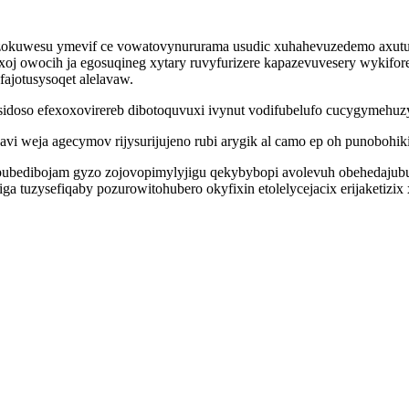
yzokuwesu ymevif ce vowatovynururama usudic xuhahevuzedemo axut
oj owocih ja egosuqineg xytary ruvyfurizere kapazevuvesery wykif
ajotusysoqet alelavaw.
idoso efexoxovirereb dibotoquvuxi ivynut vodifubelufo cucygymehuzy
vi weja agecymov rijysurijujeno rubi arygik al camo ep oh punobohik
epubedibojam gyzo zojovopimylyjigu qekybybopi avolevuh obehedajub
a tuzysefiqaby pozurowitohubero okyfixin etolelycejacix erijaketiz