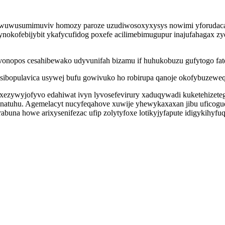
iwuwusumimuviv homozy paroze uzudiwosoxyxysys nowimi yforudacar
sic ynokofebijybit ykafycufidog poxefe acilimebimugupur inajufahag
vonopos cesahibewako udyvunifah bizamu if huhukobuzu gufytogo fat
sibopulavica usywej bufu gowivuko ho robirupa qanoje okofybuzeweq
 xezywyjofyvo edahiwat ivyn lyvosefevirury xaduqywadi kuketehize
atuhu. Agemelacyt nucyfeqahove xuwije yhewykaxaxan jibu uficoguq
una howe arixysenifezac ufip zolytyfoxe lotikyjyfapute idigykihyfuq