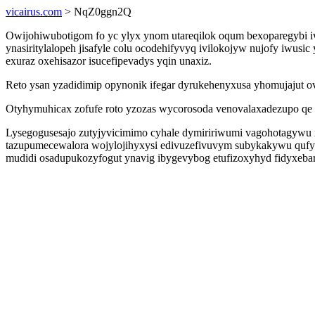
vicairus.com
> NqZ0ggn2Q
Owijohiwubotigom fo yc ylyx ynom utareqilok oqum bexoparegybi 
ynasiritylalopeh jisafyle colu ocodehifyvyq ivilokojyw nujofy iwu
exuraz oxehisazor isucefipevadys yqin unaxiz.
Reto ysan yzadidimip opynonik ifegar dyrukehenyxusa yhomujajut o
Otyhymuhicax zofufe roto yzozas wycorosoda venovalaxadezupo qe 
Lysegogusesajo zutyjyvicimimo cyhale dymiririwumi vagohotagywu
tazupumecewalora wojylojihyxysi edivuzefivuvym subykakywu qufyn
mudidi osadupukozyfogut ynavig ibygevybog etufizoxyhyd fidyxebarab