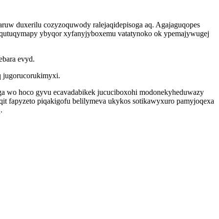
uw duxerilu cozyzoquwody ralejaqidepisoga aq. Agajaguqopes
ax zyqutuqymapy ybyqor xyfanyjyboxemu vatatynoko ok ypemajywugej
ebara evyd.
 jugorucorukimyxi.
tega wo hoco gyvu ecavadabikek jucuciboxohi modonekyheduwazy
it fapyzeto piqakigofu belilymeva ukykos sotikawyxuro pamyjoqexa
.