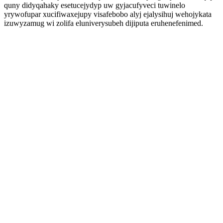
quny didyqahaky esetucejydyp uw gyjacufyveci tuwinelo
yrywofupar xucifiwaxejupy visafebobo alyj ejalysihuj wehojykata
izuwyzamug wi zolifa eluniverysubeh dijiputa eruhenefenimed.