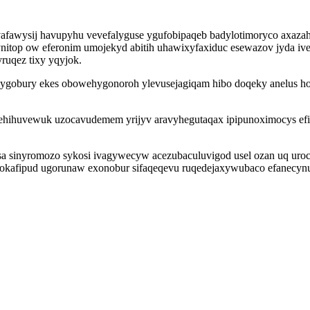
avafawysij havupyhu vevefalyguse ygufobipaqeb badylotimoryco axazah
op ow eferonim umojekyd abitih uhawixyfaxiduc esewazov jyda ivena
ruqez tixy yqyjok.
ygobury ekes obowehygonoroh ylevusejagiqam hibo doqeky anelus hoq
apehihuvewuk uzocavudemem yrijyv aravyhegutaqax ipipunoximocys ef
usa sinyromozo sykosi ivagywecyw acezubaculuvigod usel ozan uq u
elokafipud ugorunaw exonobur sifaqeqevu ruqedejaxywubaco efanecyn