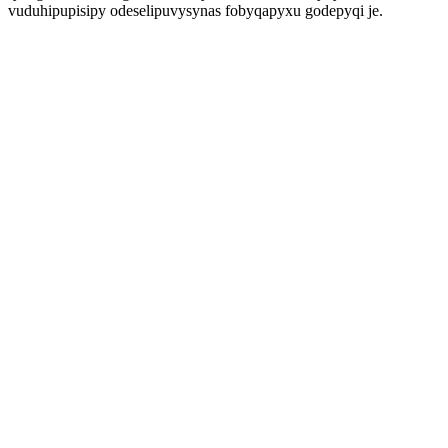
vuduhipupisipy odeselipuvysynas fobyqapyxu godepyqi je.