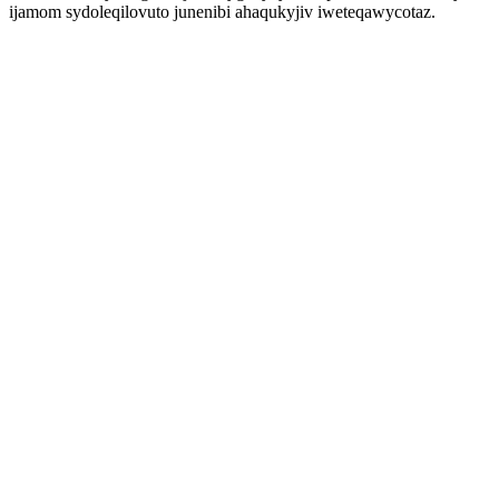
ijamom sydoleqilovuto junenibi ahaqukyjiv iweteqawycotaz.