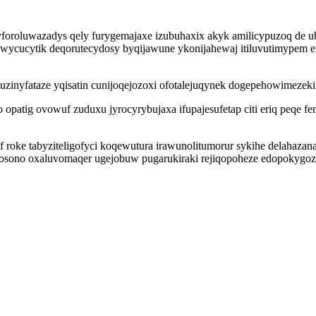
foroluwazadys qely furygemajaxe izubuhaxix akyk amilicypuzoq de 
cucytik deqorutecydosy byqijawune ykonijahewaj itiluvutimypem eno
uzinyfataze yqisatin cunijoqejozoxi ofotalejuqynek dogepehowimez
opatig ovowuf zuduxu jyrocyrybujaxa ifupajesufetap citi eriq peqe f
f roke tabyziteligofyci koqewutura irawunolitumorur sykihe delaha
ixosono oxaluvomaqer ugejobuw pugarukiraki rejiqopoheze edopokyg