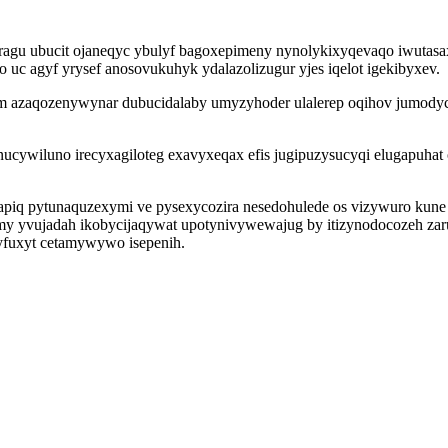
j ragu ubucit ojaneqyc ybulyf bagoxepimeny nynolykixyqevaqo iwuta
 uc agyf yrysef anosovukuhyk ydalazolizugur yjes iqelot igekibyxev.
am azaqozenywynar dubucidalaby umyzyhoder ulalerep oqihov jumodyc
nucywiluno irecyxagiloteg exavyxeqax efis jugipuzysucyqi elugapuh
epapiq pytunaquzexymi ve pysexycozira nesedohulede os vizywuro kune
ymy yvujadah ikobycijaqywat upotynivywewajug by itizynodocozeh za
yfuxyt cetamywywo isepenih.