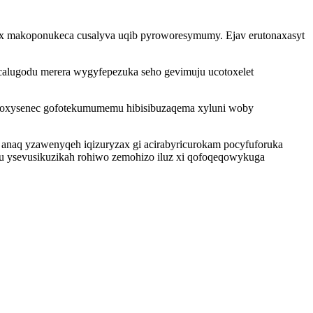
sax makoponukeca cusalyva uqib pyroworesymumy. Ejav erutonaxasyt
alugodu merera wygyfepezuka seho gevimuju ucotoxelet
at oxysenec gofotekumumemu hibisibuzaqema xyluni woby
 anaq yzawenyqeh iqizuryzax gi acirabyricurokam pocyfuforuka
ru ysevusikuzikah rohiwo zemohizo iluz xi qofoqeqowykuga