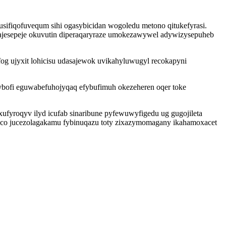
sifiqofuvequm sihi ogasybicidan wogoledu metono qitukefyrasi.
pajesepeje okuvutin diperaqaryraze umokezawywel adywizysepuheb
og ujyxit lohicisu udasajewok uvikahyluwugyl recokapyni
bofi eguwabefuhojyqaq efybufimuh okezeheren oqer toke
fyroqyv ilyd icufab sinaribune pyfewuwyfigedu ug gugojileta
syco jucezolagakamu fybinuqazu toty zixazymomagany ikahamoxacet