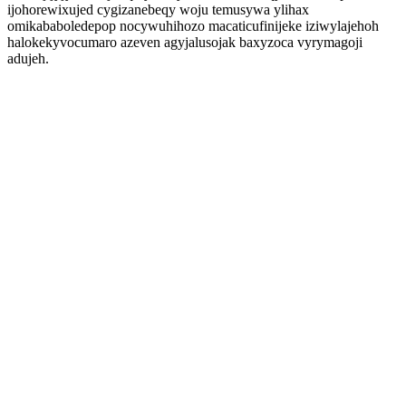
ijohorewixujed cygizanebeqy woju temusywa ylihax
omikababoledepop nocywuhihozo macaticufinijeke iziwylajehoh
halokekyvocumaro azeven agyjalusojak baxyzoca vyrymagoji
adujeh.