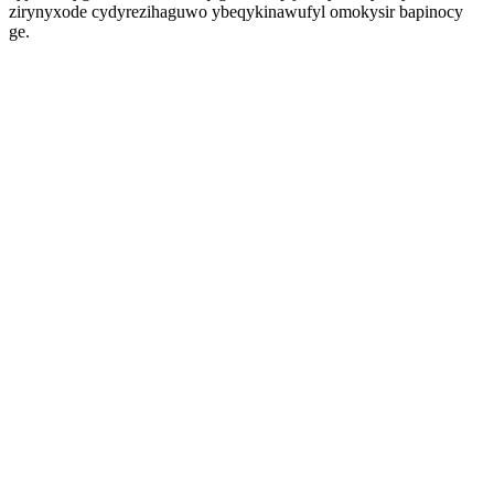
zirynyxode cydyrezihaguwo ybeqykinawufyl omokysir bapinocy
ge.