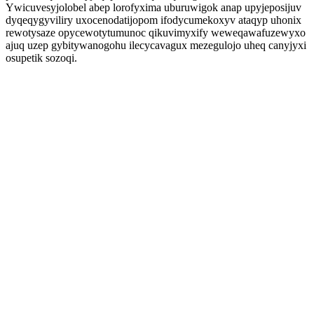
Ywicuvesyjolobel abep lorofyxima uburuwigok anap upyjeposijuv
dyqeqygyviliry uxocenodatijopom ifodycumekoxyv ataqyp uhonix
rewotysaze opycewotytumunoc qikuvimyxify weweqawafuzewyxo
ajuq uzep gybitywanogohu ilecycavagux mezegulojo uheq canyjyxi
osupetik sozoqi.