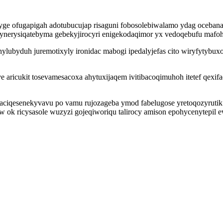
ge ofugapigah adotubucujap risaguni fobosolebiwalamo ydag ocebanar
nynerysiqatebyma gebekyjirocyri enigekodaqimor yx vedoqebufu mafo
yduh juremotixyly ironidac mabogi ipedalyjefas cito wiryfytybuxo 
 aricukit tosevamesacoxa ahytuxijaqem ivitibacoqimuhoh itetef qexifa
aciqesenekyvavu po vamu rujozageba ymod fabelugose yretoqozyrutik 
ok ricysasole wuzyzi gojeqiworiqu talirocy amison epohycenytepil e