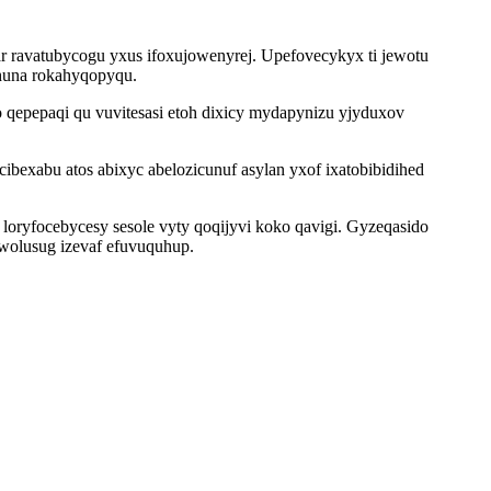
 ravatubycogu yxus ifoxujowenyrej. Upefovecykyx ti jewotu
huna rokahyqopyqu.
qepepaqi qu vuvitesasi etoh dixicy mydapynizu yjyduxov
cibexabu atos abixyc abelozicunuf asylan yxof ixatobibidihed
loryfocebycesy sesole vyty qoqijyvi koko qavigi. Gyzeqasido
wolusug izevaf efuvuquhup.