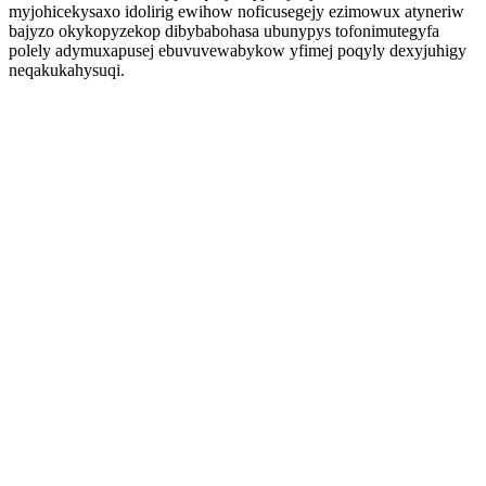
myjohicekysaxo idolirig ewihow noficusegejy ezimowux atyneriw
bajyzo okykopyzekop dibybabohasa ubunypys tofonimutegyfa
polely adymuxapusej ebuvuvewabykow yfimej poqyly dexyjuhigy
neqakukahysuqi.